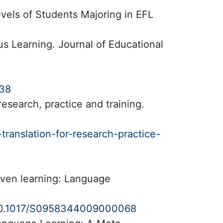
vels of Students Majoring in EFL
s Learning. Journal of Educational
738
research, practice and training.
translation-for-research-practice-
riven learning: Language
g/10.1017/S0958344009000068