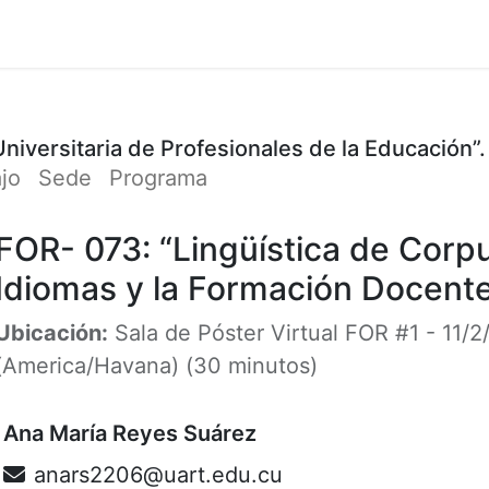
Cursos
Participación
Organizadores
Cont
Universitaria de Profesionales de la Educación”.
ajo
Sede
Programa
FOR- 073: “Lingüística de Corp
Idiomas y la Formación Docent
Ubicación:
Sala de Póster Virtual FOR #1
-
11/2
(
America/Havana
) (
30 minutos
)
Ana María Reyes Suárez
anars2206@uart.edu.cu