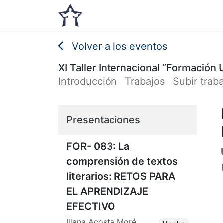
Inicio
Noticias
Eventos
Volver a los eventos
XI Taller Internacional “Formación 
Introducción
Trabajos
Subir trab
Presentaciones
FOR- 083: La
comprensión de textos
literarios: RETOS PARA
EL APRENDIZAJE
EFECTIVO
Iliana Acosta Moré