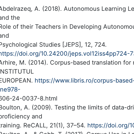
Abdelrazeq, A. (2018). Autonomous Learning Le
and the
Role of their Teachers in Developing Autonomou
and
Psychological Studies [JEPS], 12, 724.
https://doi.org/10.24200/jeps.vol12iss4pp724-
Arhire, M. (2014). Corpus-based translation for 
INSTITUTUL
EUROPEAN.
https://www.libris.ro/corpus-based-
ine978-
606-24-0037-8.html
Boulton, A. (2009). Testing the limits of data-d
proficiency and
training. ReCALL, 21(1), 37–54.
https://doi.or