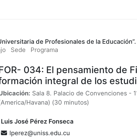
Cursos
Participación
Organizadores
Cont
Universitaria de Profesionales de la Educación”.
ajo
Sede
Programa
FOR- 034: El pensamiento de Fi
formación integral de los estudi
Ubicación:
Sala 8. Palacio de Convenciones
-
1
(
America/Havana
) (
30 minutos
)
Luis José Pérez Fonseca
lperez@uniss.edu.cu