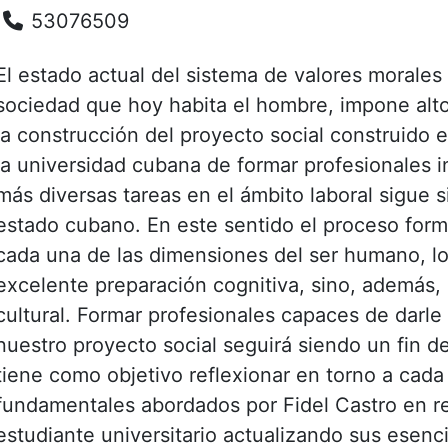
53076509
El estado actual del sistema de valores morales r
sociedad que hoy habita el hombre, impone alto
la construcción del proyecto social construido
la universidad cubana de formar profesionales i
más diversas tareas en el ámbito laboral sigue s
estado cubano. En este sentido el proceso forma
cada una de las dimensiones del ser humano, l
excelente preparación cognitiva, sino, además, e
cultural. Formar profesionales capaces de darle
nuestro proyecto social seguirá siendo un fin d
tiene como objetivo reflexionar en torno a cad
fundamentales abordados por Fidel Castro en rel
estudiante universitario actualizando sus esenci